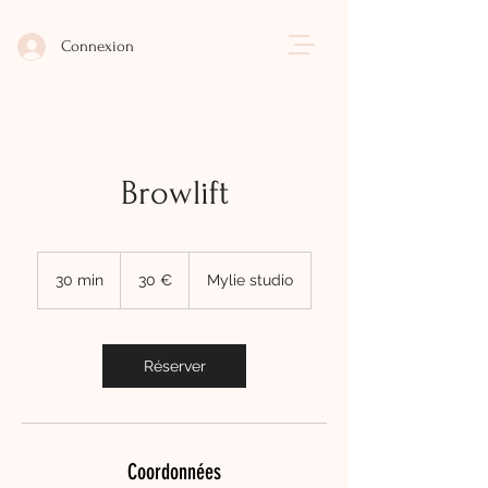
Connexion
Browlift
30
euros
30 min
3
30 €
Mylie studio
0
m
i
n
Réserver
Coordonnées