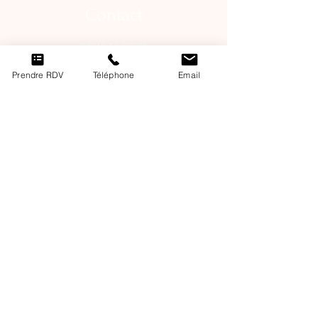
Contact
06 46 16 09 36
mylie_studio@hotmail.com
Prendre RDV
Téléphone
Email
PRENDRE RENDEZ-VOUS
Heures d'ouverture
Lundi :
9h15-19h45
Mardi : 9h15-19h45
Mercredi: Fermé
Jeudi : 9h15-19h45
Vendredi : 9h15-19h45
Mentions légales