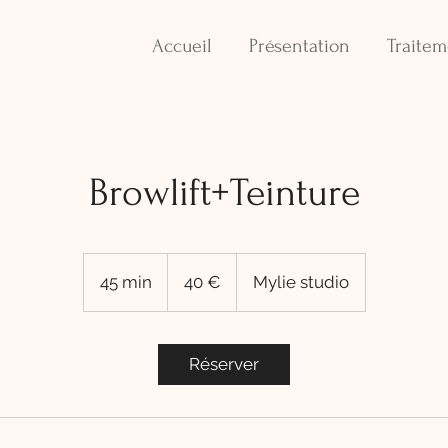
Accueil
Présentation
Traitem
Browlift+Teinture
40
euros
45 min
4
40 €
Mylie studio
5
m
i
Réserver
n