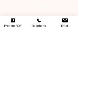
Contact
06 46 16 09 36
mylie_studio@hotmail.com
Prendre RDV
Téléphone
Email
PRENDRE RENDEZ-VOUS
Heures d'ouverture
Lundi :
9h15-19h45
Mardi : 9h15-19h45
Mercredi: Fermé
Jeudi : 9h15-19h45
Vendredi : 9h15-19h45
Mentions légales