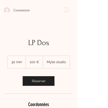
Connexion
LP Dos
100
euros
30 min
3
100 €
Mylie studio
0
m
i
n
Réserver
Coordonnées