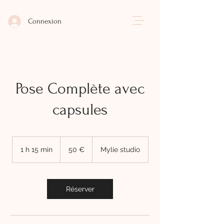
Connexion
Pose Complète avec
capsules
50
euros
1 h 15 min
1
50 €
Mylie studio
1
5
m
i
Réserver
n